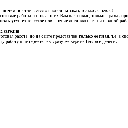
та
ничем
не отличается от новой на заказ, только дешевле!
отовые работы и продают их Вам как новые, только в разы дор
спользуем
техническое повышение антиплагиата ни в одной рабо
е сегодня
.
готовая работа, но на сайте представлен
только её план
, т.е. в 
эту работу в интернете, мы сразу же вернем Вам все деньги.