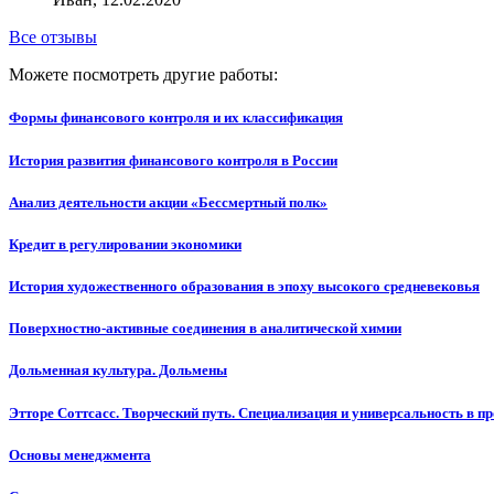
Все отзывы
Можете посмотреть другие работы:
Формы финансового контроля и их классификация
История развития финансового контроля в России
Анализ деятельности акции «Бессмертный полк»
Кредит в регулировании экономики
История художественного образования в эпоху высокого средневековья
Поверхностно-активные соединения в аналитической химии
Дольменная культура. Дольмены
Этторе Соттсасс. Творческий путь. Специализация и универсальность в п
Основы менеджмента