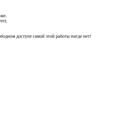
оже.
те).
свободном доступе самой этой работы нигде нет!