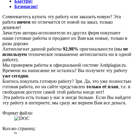
Быстро!
Безопасно!
Сомневаетесь купить эту работу или заказать новую? Эта
работа
ничем
не отличается от новой на заказ, только
дешевле!
Зачастую авторы-исполнители из других фирм покупают
наши готовые работы и продают их Вам как новые, только в
разы дороже.
Антиплагиат данной работы
92,98%
оригинальности (мы
не
используем
техническое повышение антиплагиата ни в одной
работе).
Мы проверяем работы в официальной системе Аntiplagiat.ru.
Времени на написание не осталось? Вы получите эту работу
уже сегодня
.
Боитесь покупать готовую работу? Зря. Да, это уже полностью
готовая работа, но на сайте представлен
только её план
, т.е. в
свободном доступе самой этой работы нигде нет!
Эта работа есть только у нас и нигде больше. Если Вы найдете
эту работу в интернете, мы сразу же вернем Вам все деньги.
Формат файла:
Кол-во страниц:
9