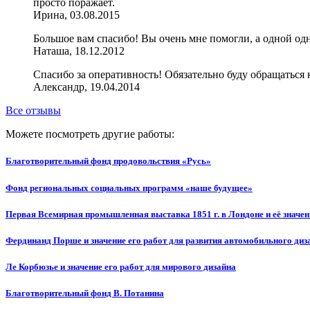
просто поражает.
Ирина, 03.08.2015
Большое вам спасибо! Вы очень мне помогли, а одной одн
Наташа, 18.12.2012
Спасибо за оперативность! Обязательно буду обращаться 
Александр, 19.04.2014
Все отзывы
Можете посмотреть другие работы:
Благотворительный фонд продовольствия «Русь»
Фонд региональных социальных программ «наше будущее»
Первая Всемирная промышленная выставка 1851 г. в Лондоне и её значен
Фердинанд Порше и значение его работ для развития автомобильного диз
Ле Корбюзье и значение его работ для мирового дизайна
Благотворительный фонд В. Потанина