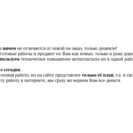
та
ничем
не отличается от новой на заказ, только дешевле!
отовые работы и продают их Вам как новые, только в разы дор
спользуем
техническое повышение антиплагиата ни в одной рабо
е сегодня
.
готовая работа, но на сайте представлен
только её план
, т.е. в 
эту работу в интернете, мы сразу же вернем Вам все деньги.