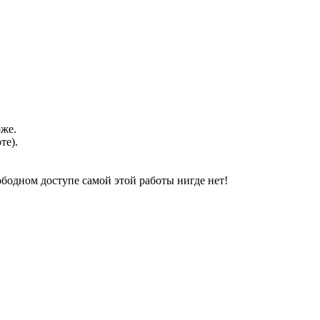
оже.
те).
свободном доступе самой этой работы нигде нет!