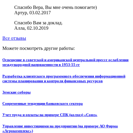
Спасибо Вера, Вы мне очень помогаете)
Артур, 03.02.2017
Спасибо Вам за доклад.
Алла, 02.10.2019
Все отзывы
Можете посмотреть другие работы:
Освещение в советской и американской центральной прессе ослабления
международной напряженности в 1953-55 гг
Разработка клиентского программного обеспечения информационной
системы планирования и контроля финансовых ресурсов
Земские соборы
Современные тенденции банковского сектора
Учет труда и оплаты на примере СПК (колхоз) «Союз»
Управление инвестициями на предприятии (на примере АО Фирма
«Агрокомплекс»)