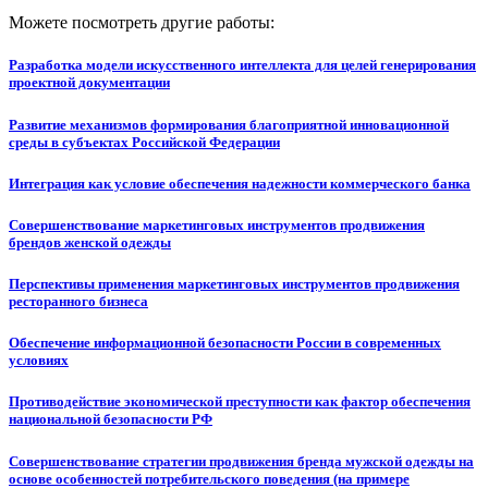
Можете посмотреть другие работы:
Разработка модели искусственного интеллекта для целей генерирования
проектной документации
Развитие механизмов формирования благоприятной инновационной
среды в субъектах Российской Федерации
Интеграция как условие обеспечения надежности коммерческого банка
Совершенствование маркетинговых инструментов продвижения
брендов женской одежды
Перспективы применения маркетинговых инструментов продвижения
ресторанного бизнеса
Обеспечение информационной безопасности России в современных
условиях
Противодействие экономической преступности как фактор обеспечения
национальной безопасности РФ
Совершенствование стратегии продвижения бренда мужской одежды на
основе особенностей потребительского поведения (на примере