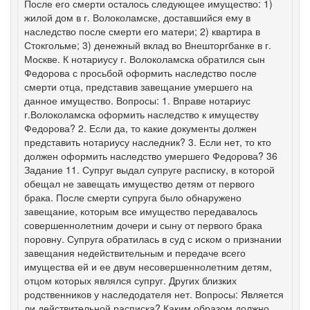
После его смерти осталось следующее имущество: 1)
жилой дом в г. Волоколамске, доставшийся ему в
наследство после смерти его матери; 2) квартира в
Стокгольме; 3) денежный вклад во Внешторгбанке в г.
Москве. К нотариусу г. Волоколамска обратился сын
Федорова с просьбой оформить наследство после
смерти отца, представив завещание умершего на
данное имущество. Вопросы: 1. Вправе нотариус
г.Волоколамска оформить наследство к имуществу
Федорова? 2. Если да, то какие документы должен
представить нотариусу наследник? 3. Если нет, то кто
должен оформить наследство умершего Федорова? 36
Задание 11. Супруг выдал супруге расписку, в которой
обещал не завещать имущество детям от первого
брака. После смерти супруга было обнаружено
завещание, которым все имущество передавалось
совершеннолетним дочери и сыну от первого брака
поровну. Супруга обратилась в суд с иском о признании
завещания недействительным и передаче всего
имущества ей и ее двум несовершеннолетним детям,
отцом которых являлся супруг. Других близких
родственников у наследодателя нет. Вопросы: Является
ли действительной расписка? Каким образом должно