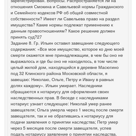
зарегистрирован. Вопросы: Распространяется ли на
отношения Смокина и Савельевой нормы Гражданского
и Семейного кодексов РФ об общей совместной
собственности? Имеет ли Савельева право на раздел
имущества? Какие нормы подлежат применению к
данным правоотношениям? Какое решение должен
принять суд?27
Задание 8. Гр. Ильин оставил завещание следующего
содержания: «Все мое имущество, которое ко дню моей
смерти окажется мне принадлежащим, в чем бы оно не
выражалось и где бы оно не находилось, в том числе
целый жилой дом, находящийся в деревне Масюгино
под 32 Клинского района Московской области, я
завещаю: Николаю, Ольге, Петру и Ивану в равных
долях каждому». Ильин умирает. Наследники
обращаются к нотариусу для оформления своих
наследственных прав. В беседе с наследниками
нотариус узнает следующее: Николай умер ранее
завещателя; Ольга умерла через 1 месяц после смерти
завещателя, так и не обратившись к нотариусу для
подачи заявления о принятии наследства; Петр умер
через 5 месяцев после смерти завещателя, успев
подать нотариусу заявление о принятии наследства.