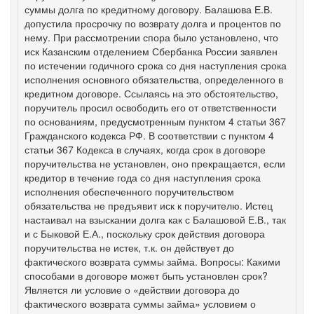
суммы долга по кредитному договору. Балашова Е.В.
допустила просрочку по возврату долга и процентов по
нему. При рассмотрении спора было установлено, что
иск Казанским отделением Сбербанка России заявлен
по истечении годичного срока со дня наступления срока
исполнения основного обязательства, определенного в
кредитном договоре. Ссылаясь на это обстоятельство,
поручитель просил освободить его от ответственности
по основаниям, предусмотренным пунктом 4 статьи 367
Гражданского кодекса РФ. В соответствии с пунктом 4
статьи 367 Кодекса в случаях, когда срок в договоре
поручительства не установлен, оно прекращается, если
кредитор в течение года со дня наступления срока
исполнения обеспеченного поручительством
обязательства не предъявит иск к поручителю. Истец
настаивал на взыскании долга как с Балашовой Е.В., так
и с Быковой Е.А., поскольку срок действия договора
поручительства не истек, т.к. он действует до
фактического возврата суммы займа. Вопросы: Какими
способами в договоре может быть установлен срок?
Является ли условие о «действии договора до
фактического возврата суммы займа» условием о