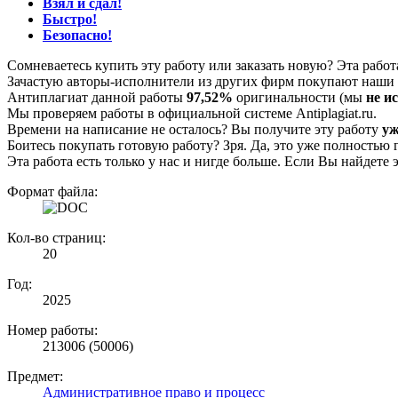
Взял и сдал!
Быстро!
Безопасно!
Сомневаетесь купить эту работу или заказать новую? Эта рабо
Зачастую авторы-исполнители из других фирм покупают наши г
Антиплагиат данной работы
97,52%
оригинальности (мы
не и
Мы проверяем работы в официальной системе Аntiplagiat.ru.
Времени на написание не осталось? Вы получите эту работу
уж
Боитесь покупать готовую работу? Зря. Да, это уже полностью 
Эта работа есть только у нас и нигде больше. Если Вы найдете 
Формат файла:
Кол-во страниц:
20
Год:
2025
Номер работы:
213006 (50006)
Предмет:
Административное право и процесс