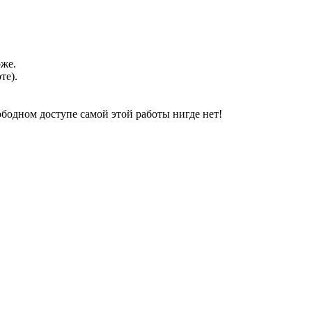
оже.
те).
свободном доступе самой этой работы нигде нет!