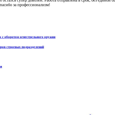
и остался супер доволен. Работа отправлена в срок, без единой
пасибо за профессионализм!
 с оборотом огнестрельного оружия
ров строевых подразделений
ия