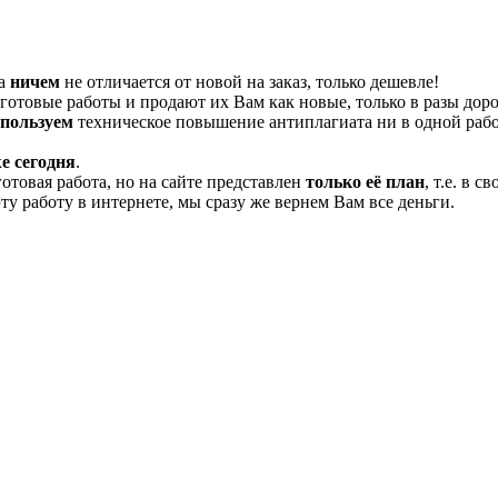
та
ничем
не отличается от новой на заказ, только дешевле!
отовые работы и продают их Вам как новые, только в разы дор
спользуем
техническое повышение антиплагиата ни в одной рабо
е сегодня
.
готовая работа, но на сайте представлен
только её план
, т.е. в 
эту работу в интернете, мы сразу же вернем Вам все деньги.