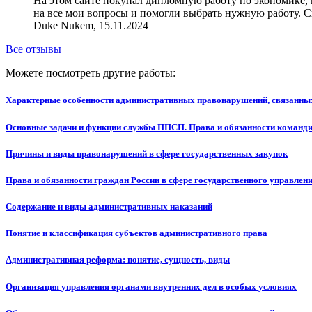
На этом сайте покупал дипломную работу по экономике, 
на все мои вопросы и помогли выбрать нужную работу. С
Duke Nukem, 15.11.2024
Все отзывы
Можете посмотреть другие работы:
Характерные особенности административных правонарушений, связанных
Основные задачи и функции службы ППСП. Права и обязанности команди
Причины и виды правонарушений в сфере государственных закупок
Права и обязанности граждан России в сфере государственного управлен
Содержание и виды административных наказаний
Понятие и классификация субъектов административного права
Административная реформа: понятие, сущность, виды
Организация управления органами внутренних дел в особых условиях