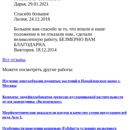
Дарья, 29.01.2021
Спасибо большое
Лилия, 24.12.2018
Большое вам спасибо за то, что вошли в наше
положение и не отказали нам., сделали
великолепную работу. БЕЗМЕРНО ВАМ
БЛАГОДАРНА.
Виктория, 18.12.2014
Все отзывы
Можете посмотреть другие работы:
Изучение многообразия ядовитых растений в Измайловском парке г.
Москвы
Комплекс эндофиллобионтов древесно-кустарниковой растительности
музея-заповедника «Коломенское»
Морфометрические показатели плодов и качество семян представителей
рода Acer L
Особенности поведения кошачьих (Felidae) в условиях вольерного