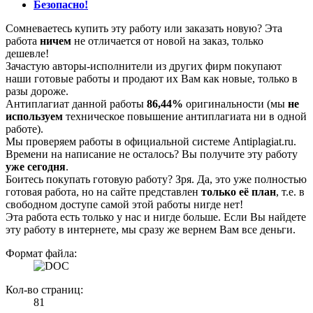
Безопасно!
Сомневаетесь купить эту работу или заказать новую? Эта
работа
ничем
не отличается от новой на заказ, только
дешевле!
Зачастую авторы-исполнители из других фирм покупают
наши готовые работы и продают их Вам как новые, только в
разы дороже.
Антиплагиат данной работы
86,44%
оригинальности (мы
не
используем
техническое повышение антиплагиата ни в одной
работе).
Мы проверяем работы в официальной системе Аntiplagiat.ru.
Времени на написание не осталось? Вы получите эту работу
уже сегодня
.
Боитесь покупать готовую работу? Зря. Да, это уже полностью
готовая работа, но на сайте представлен
только её план
, т.е. в
свободном доступе самой этой работы нигде нет!
Эта работа есть только у нас и нигде больше. Если Вы найдете
эту работу в интернете, мы сразу же вернем Вам все деньги.
Формат файла:
Кол-во страниц:
81