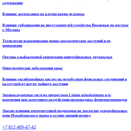
содержания
Влияние зоотоксинов на клетки крови человека
Влияние урбанизации на представителей семейства Врановые на востоке
г. Москвы
Технология выращивания пряно-ароматических растений и их
применение
Органы ольфакторной ориентации мицетофильных двукрылых
Онкологические заболевания крыс
Влияние оксибензойных кислот на метаболизм фенольных соединений в
каллусной культуре чайного растения
Антиоксидантная система проростков Linum usitatissimum и ее
изменения при экзогенном воздействии производных фенилпропаноидов
Анализ влияния антропогенной подкормки на экологию дендрофильных
птиц Измайловского парка в осенне-зимний период
+7 812 409-47-42