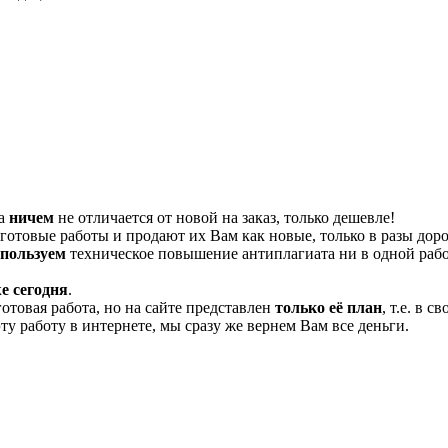
та
ничем
не отличается от новой на заказ, только дешевле!
отовые работы и продают их Вам как новые, только в разы дор
спользуем
техническое повышение антиплагиата ни в одной рабо
е сегодня
.
готовая работа, но на сайте представлен
только её план
, т.е. в 
эту работу в интернете, мы сразу же вернем Вам все деньги.