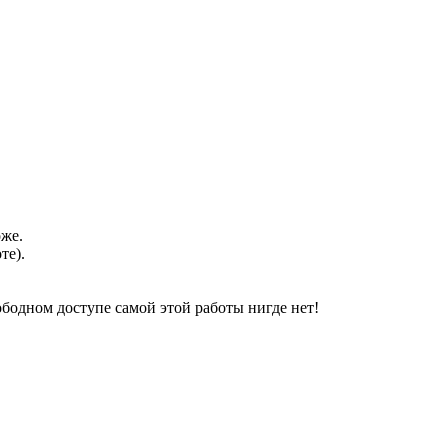
оже.
те).
свободном доступе самой этой работы нигде нет!