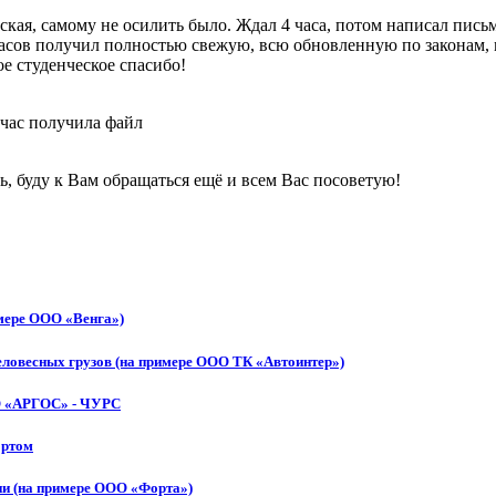
еская, самому не осилить было. Ждал 4 часа, потом написал пис
 часов получил полностью свежую, всю обновленную по законам,
ое студенческое спасибо!
з час получила файл
, буду к Вам обращаться ещё и всем Вас посоветую!
имере ООО «Венга»)
еловесных грузов (на примере ООО ТК «Автоинтер»)
ОО «АРГОС» - ЧУРС
ортом
ии (на примере ООО «Форта»)