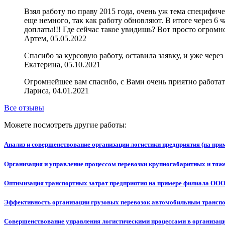
Взял работу по праву 2015 года, очень уж тема специфич
еще немного, так как работу обновляют. В итоге через 6
доплаты!!! Где сейчас такое увидишь? Вот просто огромн
Артем, 05.05.2022
Спасибо за курсовую работу, оставила заявку, и уже чере
Екатерина, 05.10.2021
Огромнейшее вам спасибо, с Вами очень приятно работать
Лариса, 04.01.2021
Все отзывы
Можете посмотреть другие работы:
Анализ и совершенствование организации логистики предприятия (на пр
Организация и управление процессом перевозки крупногабаритных и тяж
Оптимизация транспортных затрат предприятия на примере филиала О
Эффективность организации грузовых перевозок автомобильным трансп
Совершенствование управления логистическими процессами в организац