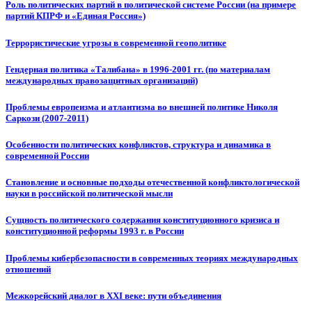
Роль политических партий в политической системе России (на примере
партий КПРФ и «Единая Россия»)
Террористические угрозы в современной геополитике
Гендерная политика «Талибана» в 1996-2001 гг. (по материалам
международных правозащитных организаций)
Проблемы европеизма и атлантизма во внешней политике Николя
Саркози (2007-2011)
Особенности политических конфликтов, структура и динамика в
современной России
Становление и основные подходы отечественной конфликтологической
науки в российской политической мысли
Сущность политического содержания конституционного кризиса и
конституционной реформы 1993 г. в России
Проблемы кибербезопасности в современных теориях международных
отношений
Межкорейский диалог в XXI веке: пути объединения