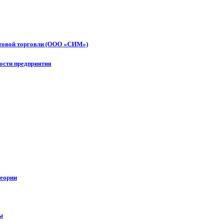
птовой торговли (ООО «СИМ»)
ости предприятия
теории
ы