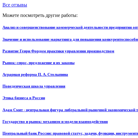
Все отзывы
Можете посмотреть другие работы:
Анализ и совершенствование коммерческой деятельности предприятия о
Значение и использование маркетинга для повышения конкурентоспособн
Развитие Генри Фордом практики управления производством
Рынок: спрос, предложение и их законы
Аграрная реформа П. А. Столыпина
Поведенческая школа управления
Этика бизнеса в России
Адам Смит - центральная фигура либеральной рыночной экономической 
Государство и рынок: механизм и модели взаимодействия
Центральный банк России: правовой статус, задачи, функции, инструмент