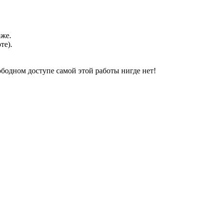
оже.
те).
свободном доступе самой этой работы нигде нет!