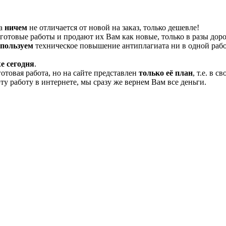
та
ничем
не отличается от новой на заказ, только дешевле!
отовые работы и продают их Вам как новые, только в разы дор
спользуем
техническое повышение антиплагиата ни в одной рабо
е сегодня
.
готовая работа, но на сайте представлен
только её план
, т.е. в 
эту работу в интернете, мы сразу же вернем Вам все деньги.