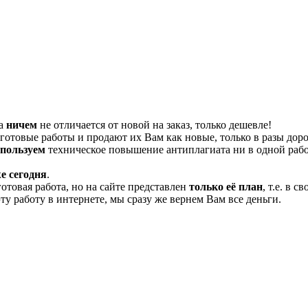
та
ничем
не отличается от новой на заказ, только дешевле!
отовые работы и продают их Вам как новые, только в разы дор
спользуем
техническое повышение антиплагиата ни в одной рабо
е сегодня
.
готовая работа, но на сайте представлен
только её план
, т.е. в 
эту работу в интернете, мы сразу же вернем Вам все деньги.