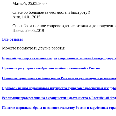
Матвей, 25.05.2020
Cпасибо большое за честность и быстроту!)
Аня, 14.01.2015
Спасибо за полное сопровождение от заказа до получения,
Павел, 29.05.2019
Все отзывы
Можете посмотреть другие работы:
Брачный договор как основание регулирования отношений между супруг
Правовое регулирование брачно-семейных отношений в России
Основные принципы семейного права России и их реализация в различных
Правовой режим недвижимого имущества супругов в российском и заруб
Реализация прав ребёнка на охрану чести и достоинства в Российской Фе
Понятие и признаки брака по законодательству России и зарубежных стра