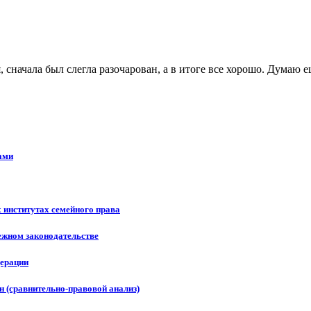
 сначала был слегла разочарован, а в итоге все хорошо. Думаю е
ами
 институтах семейного права
ежном законодательстве
дерации
н (сравнительно-правовой анализ)