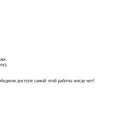
оже.
те).
свободном доступе самой этой работы нигде нет!