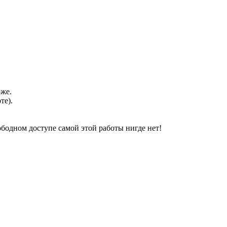
оже.
те).
свободном доступе самой этой работы нигде нет!