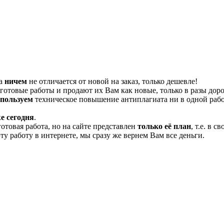
та
ничем
не отличается от новой на заказ, только дешевле!
отовые работы и продают их Вам как новые, только в разы дор
спользуем
техническое повышение антиплагиата ни в одной рабо
е сегодня
.
готовая работа, но на сайте представлен
только её план
, т.е. в 
эту работу в интернете, мы сразу же вернем Вам все деньги.