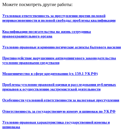
Можете посмотреть другие работы:
Уголовная ответственность за преступления против половой
неприкосновенности и половой свободы: проблемы квалификации
Квалификация посягательства на жизнь сотрудника
правоохранительного органа
Уголовно-правовые и криминологические аспекты бытового насилия
Противодействие нарушениям антидопингового законодательства
уголовно-правовыми средствами
Мошенничество в сфере кредитования (ст. 159.1 УК РФ)
Проблемы уголовно-правовой оценки и расследования публичных
призывов к осуществлению экстремистской деятельности
Особенности уголовной ответственности за налоговые преступления
Ответственность за государственную измену и шпионаж по УК РФ
Уголовно-правовая характеристика государственной измены и
шпионажа