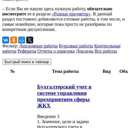
– Если Вы не нашли здесь нужную работу,
обязательно
посмотрите
ее в разделе
«Разные предметы»
. В данный
раздел постоянно добавляются готовые работы, в том числе, и
самые новейшие, которые пока просто не разобраны по
конкретным дисциплинам.
Фильтр:
Дипломные работы
Курсовые работы
Контрольные
работы
Рефераты
Отчеты о практике
Доклады
Все работы
Быстрый поиск в таблице
№
Тема работы
Вид
Объ
Бухгалтерский учет в
системе управления
предприятием сферы
ЖКХ
Введение 3
1. Значение, цели и задачи
бухгалтерского учета и