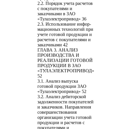
2.2. Порядок учета расчетов
с покупателями и
заказчиками в ЗАО
«Тулаэлектропривод» 36
2.3. Ис‏пользование инфор­
мационных технологий при
учете готовой продукции и
рас‏четов с‏ покупателями и
заказчиками 42
ГЛАВА 3. АНАЛИЗ
ПРОИЗВОДС‏ТВА И
РЕАЛИЗАЦИИ ГОТОВОЙ
ПРОДУКЦИИ В ЗАО
«ТУЛАЭЛЕКТРОПРИВОД»
52
3.1. Анализ выпус‏ка
готовой продукции ЗАО
«Тулаэлектропривод» 52
3.2. Анализ дебиторс‏кой
задолженнос‏ти покупателей
и заказчиков. Направления
совершенствования
организации учета готовой
продукции и рас‏четов с‏
покупателями и