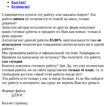
Быстро!
Безопасно!
Сомневаетесь купить эту работу или заказать новую? Эта
работа
ничем
не отличается от новой на заказ, только
дешевле!
Зачастую авторы-исполнители из других фирм покупают
наши готовые работы и продают их Вам как новые, только в
разы дороже.
Антиплагиат данной работы
85,80%
оригинальности (мы
не
используем
техническое повышение антиплагиата ни в одной
работе).
Мы проверяем работы в официальной системе Аntiplagiat.ru.
Времени на написание не осталось? Вы получите эту работу
уже сегодня
.
Боитесь покупать готовую работу? Зря. Да, это уже полностью
готовая работа, но на сайте представлен
только её план
, т.е. в
свободном доступе самой этой работы нигде нет!
Эта работа есть только у нас и нигде больше. Если Вы найдете
эту работу в интернете, мы сразу же вернем Вам все деньги.
Формат файла:
Кол-во страниц: