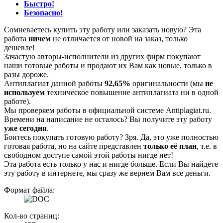
Быстро!
Безопасно!
Сомневаетесь купить эту работу или заказать новую? Эта
работа
ничем
не отличается от новой на заказ, только
дешевле!
Зачастую авторы-исполнители из других фирм покупают
наши готовые работы и продают их Вам как новые, только в
разы дороже.
Антиплагиат данной работы
92,65%
оригинальности (мы
не
используем
техническое повышение антиплагиата ни в одной
работе).
Мы проверяем работы в официальной системе Аntiplagiat.ru.
Времени на написание не осталось? Вы получите эту работу
уже сегодня
.
Боитесь покупать готовую работу? Зря. Да, это уже полностью
готовая работа, но на сайте представлен
только её план
, т.е. в
свободном доступе самой этой работы нигде нет!
Эта работа есть только у нас и нигде больше. Если Вы найдете
эту работу в интернете, мы сразу же вернем Вам все деньги.
Формат файла:
Кол-во страниц: