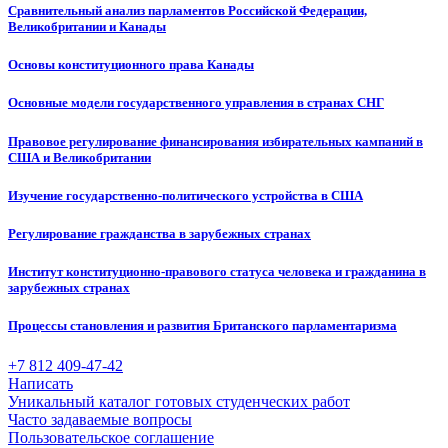
Сравнительный анализ парламентов Российской Федерации,
Великобритании и Канады
Основы конституционного права Канады
Основные модели государственного управления в странах СНГ
Правовое регулирование финансирования избирательных кампаний в
США и Великобритании
Изучение государственно-политического устройства в США
Регулирование гражданства в зарубежных странах
Институт конституционно-правового статуса человека и гражданина в
зарубежных странах
Процессы становления и развития Британского парламентаризма
+7 812 409-47-42
Написать
Уникальный каталог готовых студенческих работ
Часто задаваемые вопросы
Пользовательское соглашение