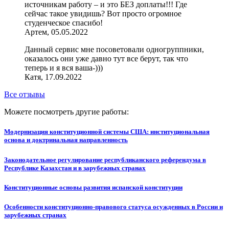
источникам работу – и это БЕЗ доплаты!!! Где
сейчас такое увидишь? Вот просто огромное
студенческое спасибо!
Артем, 05.05.2022
Данный сервис мне посоветовали одногруппники,
оказалось они уже давно тут все берут, так что
теперь и я вся ваша-)))
Катя, 17.09.2022
Все отзывы
Можете посмотреть другие работы:
Модернизация конституционной системы США: институциональная
основа и доктринальная направленность
Законодательное регулирование республиканского референдума в
Республике Казахстан и в зарубежных странах
Конституционные основы развития испанской конституции
Особенности конституционно-правового статуса осужденных в России и
зарубежных странах