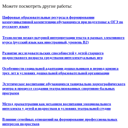
Можете посмотреть другие работы:
Цифровые образовательные ресурсы в формировании
коммуникативной компетенции обучающихся при подготовке к ОГЭ по
русскому языку
Технология межкультурной интерпретации текста в рамках элективного
курса (русский язык как иностранный, уровень В2)
Развитие исследовательских способностей у детей старшего
подросткового возраста средствами интеллектуальных игр
Особенности социальной адаптации дошкольников в период кризиса
трех лет в условиях дошкольной образовательной организации
Эстетическое воспитание обучающихся танцевально-хореографического
центра в процессе создания театрализованных спортивно-бальных
программ
Метод драматерапии как механизм воспитания эмоционального
интеллекта у детей и подростков в условиях театральной студии
Влияние семейных отношений на формирование профессиональных
интересов подростков