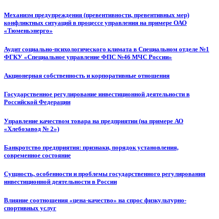
Механизм предупреждения (превентивности, превентивных мер)
конфликтных ситуаций в процессе управления на примере ОАО
«Тюменьэнерго»
Аудит социально-психологического климата в Специальном отделе №1
ФГКУ «Специальное управление ФПС №46 МЧС России»
Акционерная собственность и корпоративные отношения
Государственное регулирование инвестиционной деятельности в
Российской Федерации
Управление качеством товара на предприятии (на примере АО
«Хлебозавод № 2»)
Банкротство предприятия: признаки, порядок установления,
современное состояние
Сущность, особенности и проблемы государственного регулирования
инвестиционной деятельности в России
Влияние соотношения «цена-качество» на спрос физкультурно-
спортивных услуг