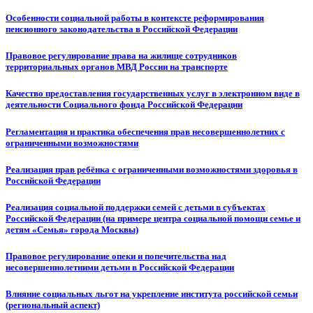
Особенности социальной работы в контексте реформирования
пенсионного законодательства в Российской Федерации
Правовое регулирование права на жилище сотрудников
территориальных органов МВД России на транспорте
Качество предоставления государственных услуг в электронном виде в
деятельности Социального фонда Российской Федерации
Регламентация и практика обеспечения прав несовершеннолетних с
ограниченными возможностями
Реализация прав ребёнка с ограниченными возможностями здоровья в
Российской Федерации
Реализация социальной поддержки семей с детьми в субъектах
Российской Федерации (на примере центра социальной помощи семье и
детям «Семья» города Москвы)
Правовое регулирование опеки и попечительства над
несовершеннолетними детьми в Российской Федерации
Влияние социальных льгот на укрепление института российской семьи
(региональный аспект)