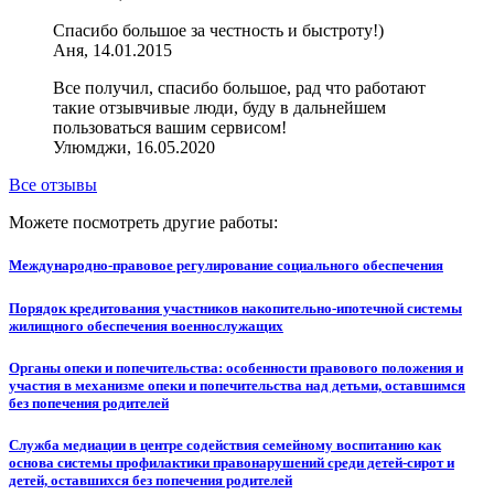
Cпасибо большое за честность и быстроту!)
Аня, 14.01.2015
Все получил, спасибо большое, рад что работают
такие отзывчивые люди, буду в дальнейшем
пользоваться вашим сервисом!
Улюмджи, 16.05.2020
Все отзывы
Можете посмотреть другие работы:
Международно-правовое регулирование социального обеспечения
Порядок кредитования участников накопительно-ипотечной системы
жилищного обеспечения военнослужащих
Органы опеки и попечительства: особенности правового положения и
участия в механизме опеки и попечительства над детьми, оставшимся
без попечения родителей
Служба медиации в центре содействия семейному воспитанию как
основа системы профилактики правонарушений среди детей-сирот и
детей, оставшихся без попечения родителей