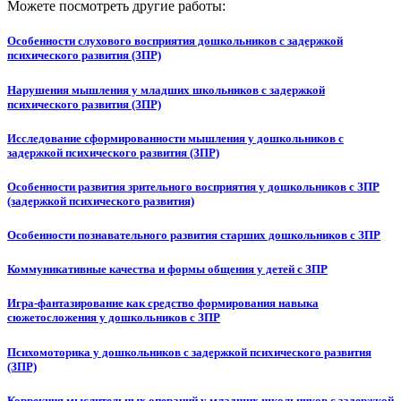
Можете посмотреть другие работы:
Особенности слухового восприятия дошкольников с задержкой
психического развития (ЗПР)
Нарушения мышления у младших школьников с задержкой
психического развития (ЗПР)
Исследование сформированности мышления у дошкольников с
задержкой психического развития (ЗПР)
Особенности развития зрительного восприятия у дошкольников с ЗПР
(задержкой психического развития)
Особенности познавательного развития старших дошкольников с ЗПР
Коммуникативные качества и формы общения у детей с ЗПР
Игра-фантазирование как средство формирования навыка
сюжетосложения у дошкольников с ЗПР
Психомоторика у дошкольников с задержкой психического развития
(ЗПР)
Коррекция мыслительных операций у младших школьников с задержкой