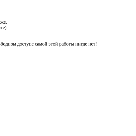
оже.
те).
свободном доступе самой этой работы нигде нет!