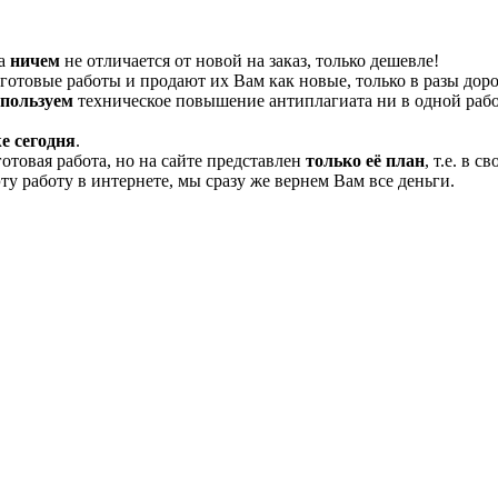
та
ничем
не отличается от новой на заказ, только дешевле!
отовые работы и продают их Вам как новые, только в разы дор
спользуем
техническое повышение антиплагиата ни в одной рабо
е сегодня
.
готовая работа, но на сайте представлен
только её план
, т.е. в 
эту работу в интернете, мы сразу же вернем Вам все деньги.