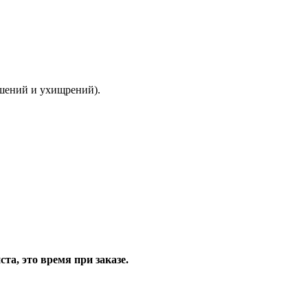
ышений и ухищрений).
та, это время при заказе.