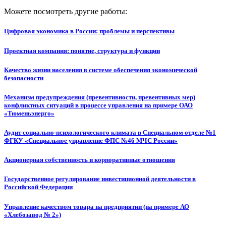
Можете посмотреть другие работы:
Цифровая экономика в России: проблемы и перспективы
Проектная компания: понятие, структура и функции
Качество жизни населения в системе обеспечения экономической
безопасности
Механизм предупреждения (превентивности, превентивных мер)
конфликтных ситуаций в процессе управления на примере ОАО
«Тюменьэнерго»
Аудит социально-психологического климата в Специальном отделе №1
ФГКУ «Специальное управление ФПС №46 МЧС России»
Акционерная собственность и корпоративные отношения
Государственное регулирование инвестиционной деятельности в
Российской Федерации
Управление качеством товара на предприятии (на примере АО
«Хлебозавод № 2»)