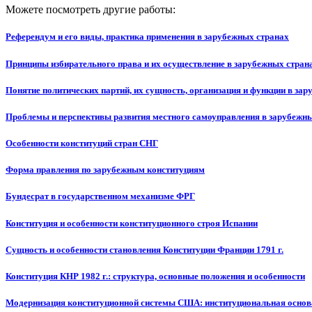
Можете посмотреть другие работы:
Референдум и его виды, практика применения в зарубежных странах
Принципы избирательного права и их осуществление в зарубежных стран
Понятие политических партий, их сущность, организация и функции в за
Проблемы и перспективы развития местного самоуправления в зарубежн
Особенности конституций стран СНГ
Форма правления по зарубежным конституциям
Бундесрат в государственном механизме ФРГ
Конституция и особенности конституционного строя Испании
Сущность и особенности становления Конституции Франции 1791 г.
Конституция КНР 1982 г.: структура, основные положения и особенности
Модернизация конституционной системы США: институциональная основ