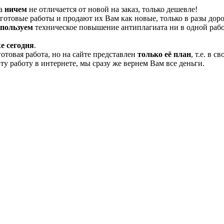
та
ничем
не отличается от новой на заказ, только дешевле!
отовые работы и продают их Вам как новые, только в разы дор
спользуем
техническое повышение антиплагиата ни в одной рабо
е сегодня
.
готовая работа, но на сайте представлен
только её план
, т.е. в 
эту работу в интернете, мы сразу же вернем Вам все деньги.