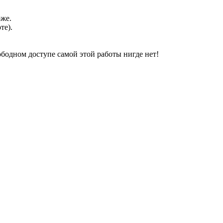
оже.
те).
свободном доступе самой этой работы нигде нет!