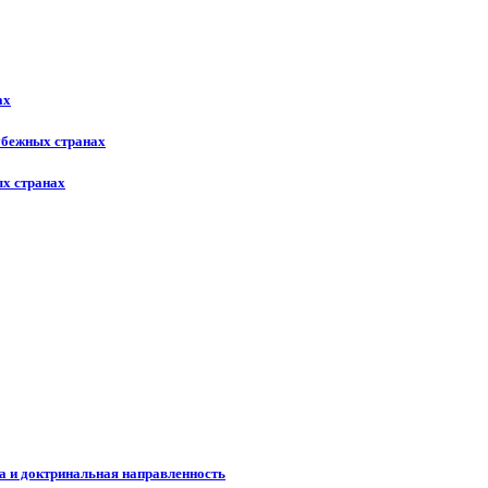
ах
рубежных странах
ых странах
а и доктринальная направленность