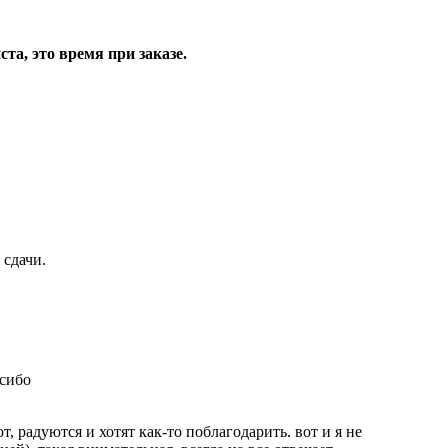
та, это время при заказе.
 сдачи.
асибо
, радуются и хотят как-то поблагодарить. вот и я не