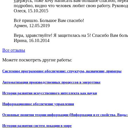
удержусь, тоже хочу написать вам большое спасибо, нереал
подробно, видно что человек любит свою работу. Руковод
Олеся, 15.10.2015
Всё пришло. Большое Вам спасибо!
Армен, 12.05.2019
Вера, здравствуйте! Я защитилась на 5! Спасибо Вам бол
Ирина, 16.10.2014
Все отзывы
Можете посмотреть другие работы:
Системное программное обеспечение: структура, назначение, примеры
Автоматизация производственных процессов в энергетике
История развития искусственного интеллекта как науки
Информационное обеспечение управления
Основные понятия теории информации (Информация и ее свойства. Вид
История развития систем локации в мире