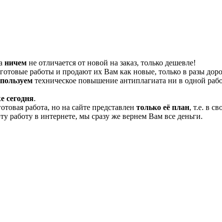
та
ничем
не отличается от новой на заказ, только дешевле!
отовые работы и продают их Вам как новые, только в разы дор
спользуем
техническое повышение антиплагиата ни в одной рабо
е сегодня
.
готовая работа, но на сайте представлен
только её план
, т.е. в 
эту работу в интернете, мы сразу же вернем Вам все деньги.