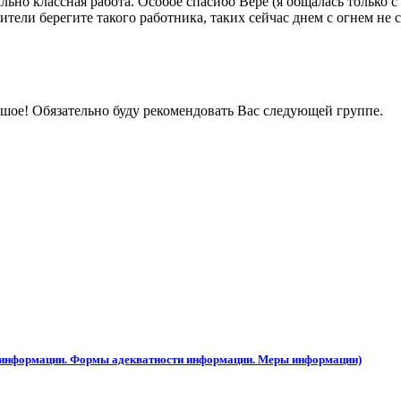
ьно классная работа. Особое спасибо Вере (я общалась только с н
ители берегите такого работника, таких сейчас днем с огнем не 
ьшое! Обязательно буду рекомендовать Вас следующей группе.
ы информации. Формы адекватности информации. Меры информации)