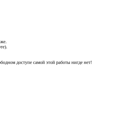
оже.
те).
свободном доступе самой этой работы нигде нет!