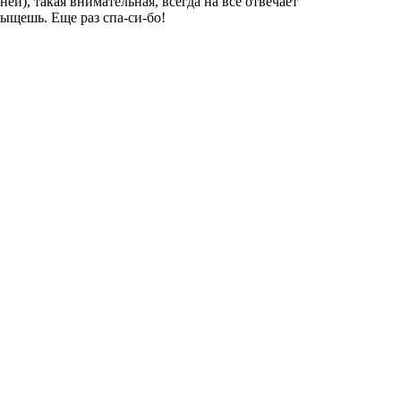
ей), такая внимательная, всегда на все отвечает
сыщешь. Еще раз спа-си-бо!