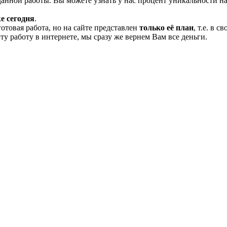
нной работы. Вы можете узнать у нас процент уникальности на
е сегодня
.
готовая работа, но на сайте представлен
только её план
, т.е. в 
эту работу в интернете, мы сразу же вернем Вам все деньги.