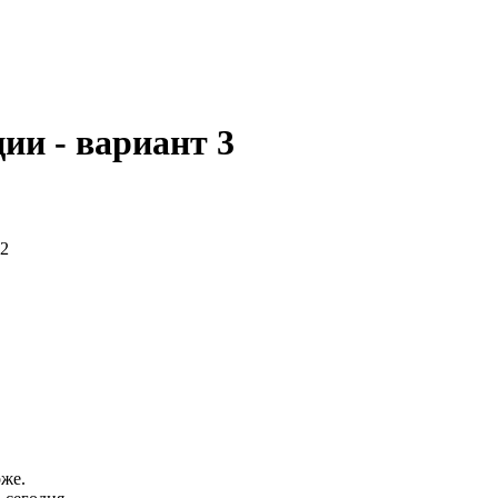
ии - вариант 3
 2
оже.