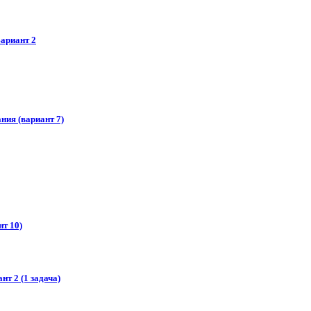
ариант 2
ния (вариант 7)
т 10)
т 2 (1 задача)