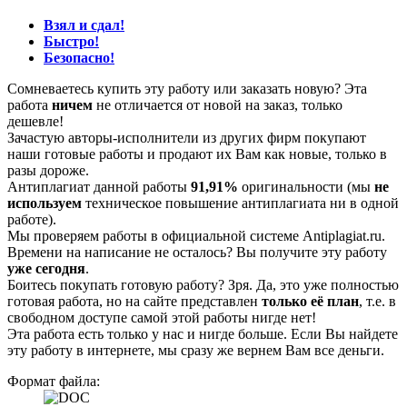
Взял и сдал!
Быстро!
Безопасно!
Сомневаетесь купить эту работу или заказать новую? Эта
работа
ничем
не отличается от новой на заказ, только
дешевле!
Зачастую авторы-исполнители из других фирм покупают
наши готовые работы и продают их Вам как новые, только в
разы дороже.
Антиплагиат данной работы
91,91%
оригинальности (мы
не
используем
техническое повышение антиплагиата ни в одной
работе).
Мы проверяем работы в официальной системе Аntiplagiat.ru.
Времени на написание не осталось? Вы получите эту работу
уже сегодня
.
Боитесь покупать готовую работу? Зря. Да, это уже полностью
готовая работа, но на сайте представлен
только её план
, т.е. в
свободном доступе самой этой работы нигде нет!
Эта работа есть только у нас и нигде больше. Если Вы найдете
эту работу в интернете, мы сразу же вернем Вам все деньги.
Формат файла: