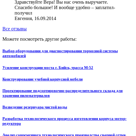
Здравствуйте Вера! Вы нас очень выручаете.
Спасибо большое! И вообще удобно – заплатил-
получил
Евгения, 16.09.2014
Все отзывы
Можете посмотреть другие работы:
Выбор оборудования для диагностирования тормозной системы
автомобилей
Усиление конструкции моста г. Бийск, трасса М-52
Конструирование учебной корпусной мебели
Проектирование подсортировочно-распределительного склада для
хранения пиломатериалов
Возведение резервуара чистой воды
Разработка технологического процесса изготовления корпуса мотор-
редуктора
Анализ современного технологического производства сварной сетки.