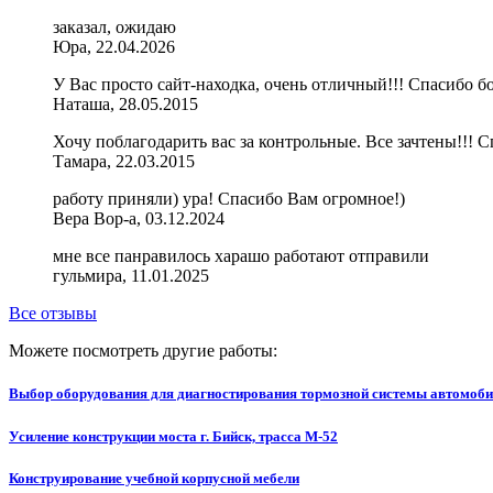
заказал, ожидаю
Юра, 22.04.2026
У Вас просто сайт-находка, очень отличный!!! Спасибо бо
Наташа, 28.05.2015
Хочу поблагодарить вас за контрольные. Все зачтены!!! С
Тамара, 22.03.2015
работу приняли) ура! Спасибо Вам огромное!)
Вера Вор-а, 03.12.2024
мне все панравилось харашо работают отправили
гульмира, 11.01.2025
Все отзывы
Можете посмотреть другие работы:
Выбор оборудования для диагностирования тормозной системы автомоби
Усиление конструкции моста г. Бийск, трасса М-52
Конструирование учебной корпусной мебели