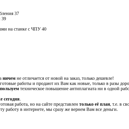
бления 37
 39
ами на станке с ЧПУ 40
та
ничем
не отличается от новой на заказ, только дешевле!
отовые работы и продают их Вам как новые, только в разы дор
спользуем
техническое повышение антиплагиата ни в одной рабо
е сегодня
.
готовая работа, но на сайте представлен
только её план
, т.е. в 
эту работу в интернете, мы сразу же вернем Вам все деньги.