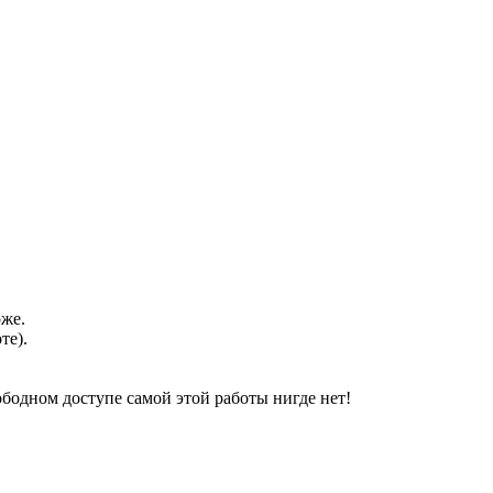
оже.
те).
свободном доступе самой этой работы нигде нет!