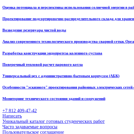
Оценка потенциала и перспективы использования солнечной энергии в р
Проектирование подсортировочно-распределительного склада для хране
Возведение резервуара чистой воды
Анализ современного технологического производства сварной сетки. Орг
Разработка конструкции эндопротеза коленного сустава
Поверочный тепловой расчет парового котла
Универсальный цех с административно-бытовым корпусом (АБК)
Особенности "эскизного" проектирования районных электрических сетей 
Мониторинг технического состояния зданий и сооружений
+7 812 409-47-42
Написать
Уникальный каталог готовых студенческих работ
Часто задаваемые вопросы
Пользовательское соглашение