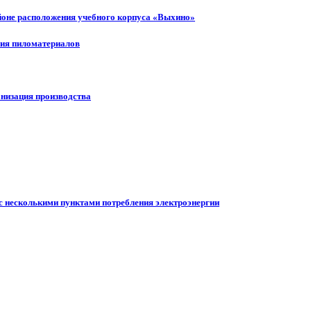
айоне расположения учебного корпуса «Выхино»
ния пиломатериалов
анизация производства
с несколькими пунктами потребления электроэнергии