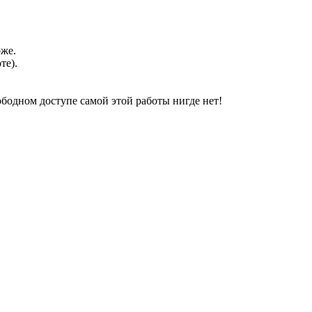
оже.
те).
свободном доступе самой этой работы нигде нет!