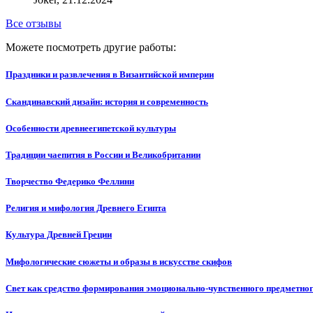
Все отзывы
Можете посмотреть другие работы:
Праздники и развлечения в Византийской империи
Скандинавский дизайн: история и современность
Особенности древнеегипетской культуры
Традиции чаепития в России и Великобритании
Творчество Федерико Феллини
Религия и мифология Древнего Египта
Культура Древней Греции
Мифологические сюжеты и образы в искусстве скифов
Свет как средство формирования эмоционально-чувственного предметног