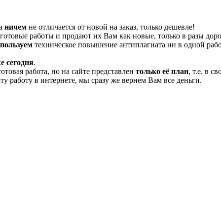
та
ничем
не отличается от новой на заказ, только дешевле!
отовые работы и продают их Вам как новые, только в разы дор
спользуем
техническое повышение антиплагиата ни в одной рабо
е сегодня
.
готовая работа, но на сайте представлен
только её план
, т.е. в 
эту работу в интернете, мы сразу же вернем Вам все деньги.