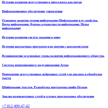
История развития искусственного интеллекта как науки
Информационное обеспечение управления
Основные понятия теории информации (Информация и ее свойства.
Виды информации. Формы адекватности информации. Меры
информации)
История развития систем локации в мире
История шахматных программ и их партии с шахматистами
Возникновение и основные этапы развития информационного общества
Система имитационного моделирования Arena
Применение искусственных нейронных сетей для анализа и обработки
текста
Шифрование текстов. Разработка программы шифр Цезаря
Анализ компьютерных сетей и сетевое программное обеспечение
+7 812 409-47-42