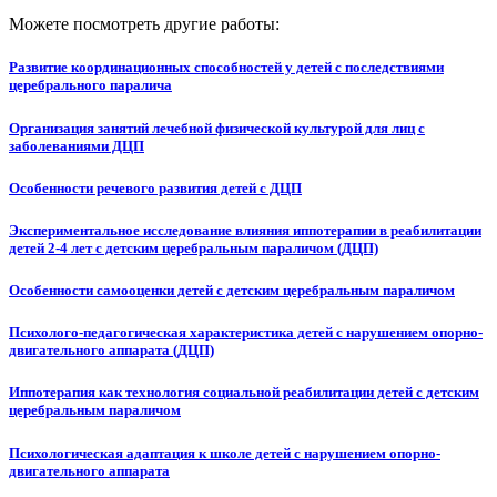
Можете посмотреть другие работы:
Развитие координационных способностей у детей с последствиями
церебрального паралича
Организация занятий лечебной физической культурой для лиц с
заболеваниями ДЦП
Особенности речевого развития детей с ДЦП
Экспериментальное исследование влияния иппотерапии в реабилитации
детей 2-4 лет с детским церебральным параличом (ДЦП)
Особенности самооценки детей с детским церебральным параличом
Психолого-педагогическая характеристика детей с нарушением опорно-
двигательного аппарата (ДЦП)
Иппотерапия как технология социальной реабилитации детей с детским
церебральным параличом
Психологическая адаптация к школе детей с нарушением опорно-
двигательного аппарата