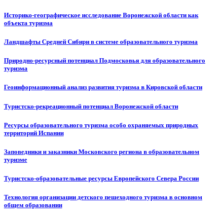
Историко-географическое исследование Воронежской области как
объекта туризма
Ландшафты Средней Сибири в системе образовательного туризма
Природно-ресурсный потенциал Подмосковья для образовательного
туризма
Геоинформационный анализ развития туризма в Кировской области
Туристско-рекреационный потенциал Воронежской области
Ресурсы образовательного туризма особо охраняемых природных
территорий Испании
Заповедники и заказники Московского региона в образовательном
туризме
Туристско-образовательные ресурсы Европейского Севера России
Технология организации детского пешеходного туризма в основном
общем образовании