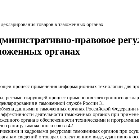
 декларирования товаров в таможенных органах
дминистративно-правовое регу
моженных органах
ующей процесс применения информационных технологий для пре
азы, регламентирующей процесс применения электронного декла
 декларирования в таможенной службе России 31
 обмена данными в таможенных органах Российской Федерации 
 эффективности деятельности таможенных органов при примене
моженного органа в обеспеченности техническими и программны
ую границу таможенного союза 42
ическими и кадровыми ресурсами таможенных органов при осущ
ганам сведений о товарах в электронном виде, адаптивно к о