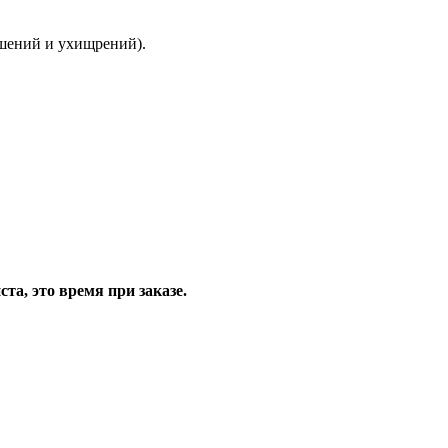
ышений и ухищрений).
та, это время при заказе.