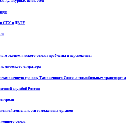
оза культурных ценностей
ации
ов СТУ и ДВТУ
оле
кого экономического союза: проблемы и перспективы
ономического оператора
ез таможенную границу Таможенного Союза автомобильным транспортом
оженной службой России
контроля
ционной деятельности таможенных органов
оженного союза