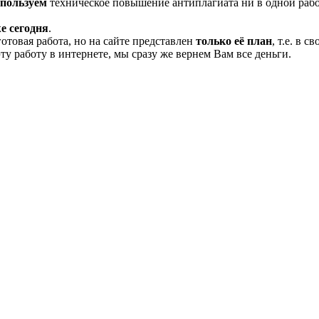
спользуем
техническое повышение антиплагиата ни в одной рабо
е сегодня
.
готовая работа, но на сайте представлен
только её план
, т.е. в 
эту работу в интернете, мы сразу же вернем Вам все деньги.