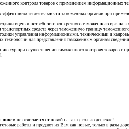
аможенного контроля товаров с применением информационных т
ю эффективности деятельности таможенных органов при примен
етодики оценки потребности конкретного таможенного органа в
и транспортных средств через таможенную границу таможенного
методики управления информационными, техническими и кадров
 технологий для представления таможенным органам сведений о
ванию сур при осуществлении таможенного контроля товаров с 
1
та
ничем
не отличается от новой на заказ, только дешевле!
отовые работы и продают их Вам как новые, только в разы дор