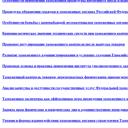
Особенности применения таможенной процедуры временного ввоза и выв
Процедура обращения граждан в таможенных органах Российской Федер
Особенности борьбы с контрабандой лесоматериалов таможенных орган
Криминологическое значение технических средств при таможенном контр
Правовое регулирование таможенного контроля после выпуска товаров
Развитие таможенного администрирования в условиях создания Евразийс
Правовые основы и практика применения института уполномоченного эк
Таможенный контроль товаров, перемещаемых физическими лицами чер
Анализ качества и доступности государственных услуг Федеральной там
Таможенная экспертиза как эффективная мера проведения таможенного 
Защита прав физических и юридических лиц в административно-юрисдик
Уровни и формы взаимодействия таможенных органов стран-членов Там