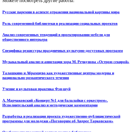
Можете посмотреть другие работы:
Русские паремии в аспекте отражения национальной картины мира
Роль современной библиотеки в реализации социальных проектов
Анализ современных тенденций в проектировании мебели для
общественного интерьера
Специфика режиссуры праздничных культурно-досуговых программ
Музыкальный анализ и аннотация хора М. Речкунова «Острою секирой»
Талашкино и Абрамцево как художественные центры модерна и
национально-романтического течения
Учение и культовая практика Фэн-шуй
А. Марчаковский «Концерт №1 для балалайки с оркестром».
Исполнительский анализ и методические комментарии
Разработка и реализация проекта художественно-публицистической
программы для молодежи «Поговорим об Андрее Тарковском»