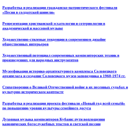
Разработка и реализация гражданско-патриотического фестиваля
«Песня в солдатской шинели»
Репрезентация христианской эсхатологии и сотериологии в
академической и массовой музыке
Художественно-стилевые тенденции в современном дизайне
общественных интерьеров
Художественный потенциал современных композиторских техник в
произведениях для народных инструментов
Музеефикация историко-архитектурного комплекса Соловецкого
архипелага и создание Соловецкого музея-заповедника в 1960-1974 гг.
Стихотворения о Великой Отечественной войне в их песенных судьбах и
культурно-историческом контексте
Разработка и реализация проекта фестиваля «Новый год всей семьёй»
по повышению уровня культуры семейного досуга
Духовная музыка композиторов Кубани: пути воплощения
канонических богослужебных текстов и светской поэзии