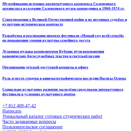
Музеефикация историко-архитектурного комплекса Соловецкого
архипелага и создание Соловецкого музея-заповедника в 1960-1974 гг.
Стихотворения о Великой Отечественной войне в их песенных судьбах и
культурно-историческом контексте
Разработка и реализация проекта фестиваля «Новый год всей семьёй»
по повышению уровня культуры семейного досуга
Духовная музыка композиторов Кубани: пути воплощения
канонических богослужебных текстов и светской поэзии
Организация детской досуговой комнаты в офисе
Роль и место гендера в кинематографическом наследии Нагисы Осимы
Социально-культурное развитие молодёжи средствами литературного
фестиваля в условиях культурного центра
+7 812 409-47-42
Написать
Уникальный каталог готовых студенческих работ
Часто задаваемые вопросы
Пользовательское соглашение