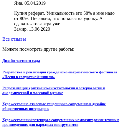
Яна, 05.04.2019
Купил реферат. Уникальность его 58% а мне надо
от 80%. Печально, что попался на удочку. А
сдавать - то завтра уже
Замир, 13.06.2020
Все отзывы
Можете посмотреть другие работы:
Дизайн частного сада
Разработка и реализация гражданско-патриотического фестиваля
«Песня в солдатской шинели»
Репрезентация христианской эсхатологии и сотериологии в
академической и массовой музыке
Художественно-стилевые тенденции в современном дизайне
общественных интерьеров
Художественный потенциал современных композиторских техник в
произведениях для народных инструментов