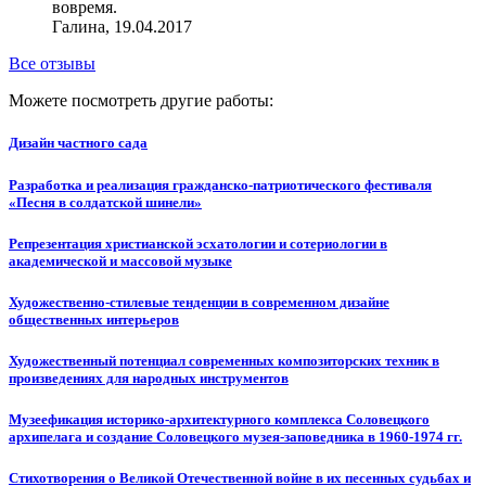
вовремя.
Галина, 19.04.2017
Все отзывы
Можете посмотреть другие работы:
Дизайн частного сада
Разработка и реализация гражданско-патриотического фестиваля
«Песня в солдатской шинели»
Репрезентация христианской эсхатологии и сотериологии в
академической и массовой музыке
Художественно-стилевые тенденции в современном дизайне
общественных интерьеров
Художественный потенциал современных композиторских техник в
произведениях для народных инструментов
Музеефикация историко-архитектурного комплекса Соловецкого
архипелага и создание Соловецкого музея-заповедника в 1960-1974 гг.
Стихотворения о Великой Отечественной войне в их песенных судьбах и