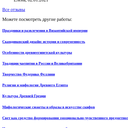
Все отзывы
Можете посмотреть другие работы:
Праздники и развлечения в Византийской империи
Скандинавский дизайн: история и современность
Особенности древнеегипетской культуры
Традиции чаепития в России и Великобритании
Творчество Федерико Феллини
Религия и мифология Древнего Египта
Культура Древней Греции
Мифологические сюжеты и образы в искусстве скифов
Свет как средство формирования эмоционально-чувственного предметног