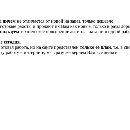
та
ничем
не отличается от новой на заказ, только дешевле!
отовые работы и продают их Вам как новые, только в разы дор
спользуем
техническое повышение антиплагиата ни в одной рабо
е сегодня
.
готовая работа, но на сайте представлен
только её план
, т.е. в 
эту работу в интернете, мы сразу же вернем Вам все деньги.