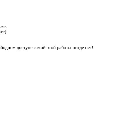
оже.
те).
свободном доступе самой этой работы нигде нет!