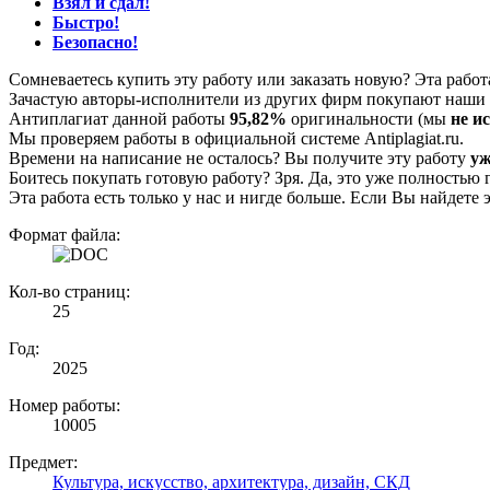
Взял и сдал!
Быстро!
Безопасно!
Сомневаетесь купить эту работу или заказать новую? Эта рабо
Зачастую авторы-исполнители из других фирм покупают наши г
Антиплагиат данной работы
95,82%
оригинальности (мы
не и
Мы проверяем работы в официальной системе Аntiplagiat.ru.
Времени на написание не осталось? Вы получите эту работу
уж
Боитесь покупать готовую работу? Зря. Да, это уже полностью 
Эта работа есть только у нас и нигде больше. Если Вы найдете 
Формат файла:
Кол-во страниц:
25
Год:
2025
Номер работы:
10005
Предмет:
Культура, искусство, архитектура, дизайн, СКД