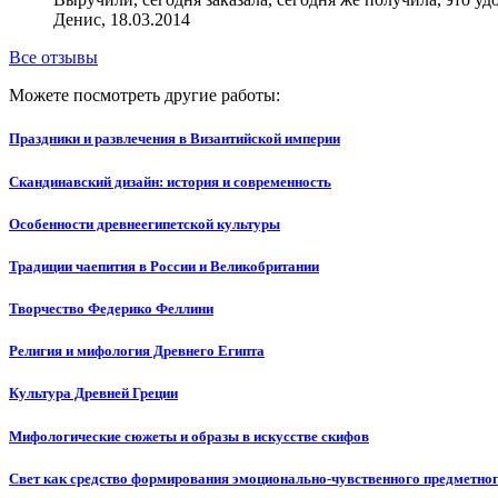
Денис, 18.03.2014
Все отзывы
Можете посмотреть другие работы:
Праздники и развлечения в Византийской империи
Скандинавский дизайн: история и современность
Особенности древнеегипетской культуры
Традиции чаепития в России и Великобритании
Творчество Федерико Феллини
Религия и мифология Древнего Египта
Культура Древней Греции
Мифологические сюжеты и образы в искусстве скифов
Свет как средство формирования эмоционально-чувственного предметног