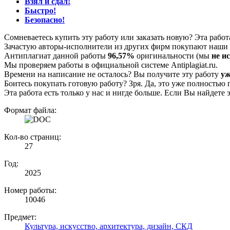
Взял и сдал!
Быстро!
Безопасно!
Сомневаетесь купить эту работу или заказать новую? Эта рабо
Зачастую авторы-исполнители из других фирм покупают наши г
Антиплагиат данной работы
96,57%
оригинальности (мы
не и
Мы проверяем работы в официальной системе Аntiplagiat.ru.
Времени на написание не осталось? Вы получите эту работу
уж
Боитесь покупать готовую работу? Зря. Да, это уже полностью 
Эта работа есть только у нас и нигде больше. Если Вы найдете 
Формат файла:
Кол-во страниц:
27
Год:
2025
Номер работы:
10046
Предмет:
Культура, искусство, архитектура, дизайн, СКД