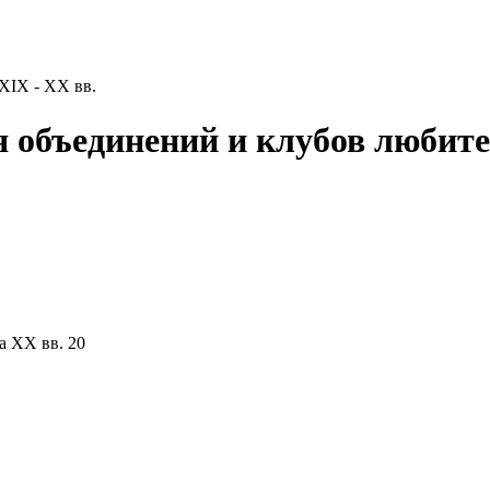
XIX - XX вв.
 объединений и клубов любител
а XX вв. 20