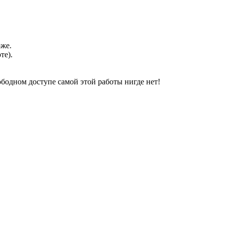
оже.
те).
свободном доступе самой этой работы нигде нет!