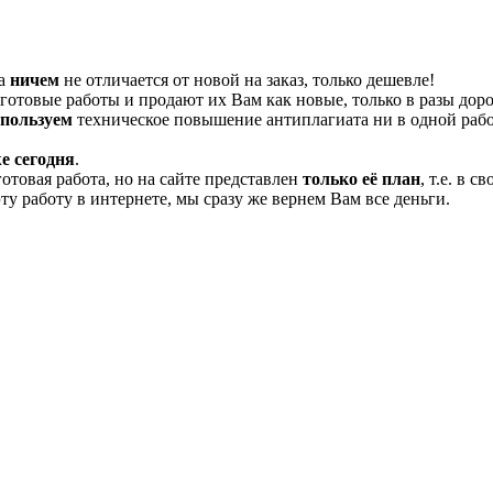
та
ничем
не отличается от новой на заказ, только дешевле!
отовые работы и продают их Вам как новые, только в разы дор
спользуем
техническое повышение антиплагиата ни в одной рабо
е сегодня
.
готовая работа, но на сайте представлен
только её план
, т.е. в 
эту работу в интернете, мы сразу же вернем Вам все деньги.