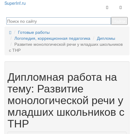
Super
Inf.ru
Контакты
Навига
Готовые работы
Логопедия, коррекционная педагогика
Дипломы
Развитие монологической речи у младших школьников
с ТНР
Дипломная работа на
тему: Развитие
монологической речи у
младших школьников с
ТНР