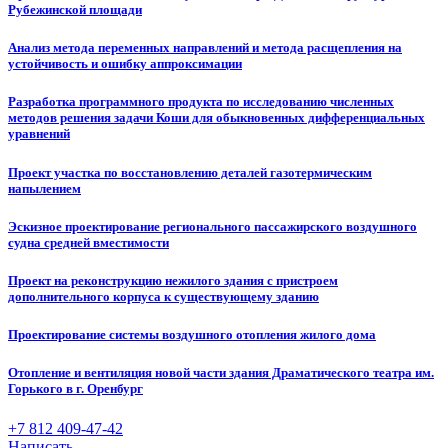
Рубежинской площади
Анализ метода переменных направлений и метода расщепления на
устойчивость и ошибку аппроксимации
Разработка программного продукта по исследованию численных
методов решения задачи Коши для обыкновенных дифференциальных
уравнений
Проект участка по восстановлению деталей газотермическим
напылением
Эскизное проектирование регионального пассажирского воздушного
судна средней вместимости
Проект на реконструкцию нежилого здания с пристроем
дополнительного корпуса к существующему зданию
Проектирование системы воздушного отопления жилого дома
Отопление и вентиляция новой части здания Драматического театра им.
Горького в г. Оренбург
+7 812 409-47-42
Написать