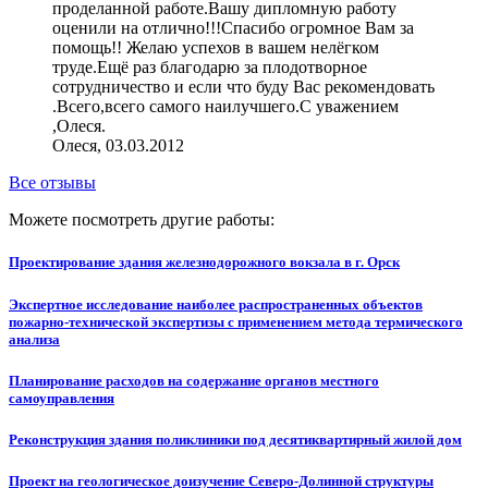
проделанной работе.Вашу дипломную работу
оценили на отлично!!!Спасибо огромное Вам за
помощь!! Желаю успехов в вашем нелёгком
труде.Ещё раз благодарю за плодотворное
сотрудничество и если что буду Вас рекомендовать
.Всего,всего самого наилучшего.С уважением
,Олеся.
Олеся, 03.03.2012
Все отзывы
Можете посмотреть другие работы:
Проектирование здания железнодорожного вокзала в г. Орск
Экспертное исследование наиболее распространенных объектов
пожарно-технической экспертизы с применением метода термического
анализа
Планирование расходов на содержание органов местного
самоуправления
Реконструкция здания поликлиники под десятиквартирный жилой дом
Проект на геологическое доизучение Северо-Долинной структуры