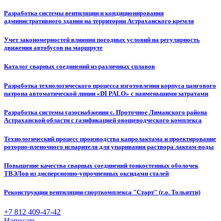
Разработка системы вентиляции и кондиционирования
административного здания на территории Астраханского кремля
Учет закономерностей влияния погодных условий на регулярность
движения автобусов на маршруте
Каталог сварных соединений из различных сплавов
Разработка технологического процесса изготовления корпуса цангового
патрона автоматической линии «DI PALO» с наименьшими затратами
Разработка системы газоснабжения с. Проточное Лиманского района
Астраханской области с газификацией овощеводческого комплекса
Технологический процесс производства капролактама и проектирование
роторно-пленочного испарителя для упаривания раствора лактам-воды
Повышение качества сварных соединений тонкостенных оболочек
ТВЭЛов из дисперсионно-упрочненных оксидами сталей
Реконструкция вентиляции спорткомплекса "Старт" (г.о. Тольятти)
+7 812 409-47-42
Написать