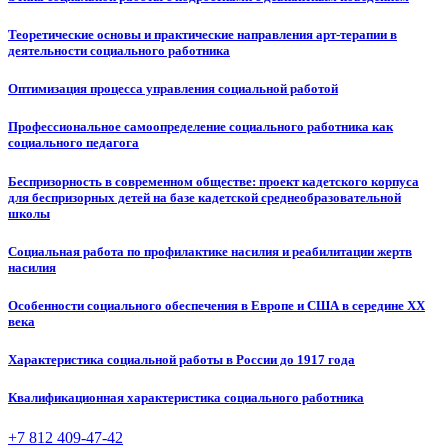
Теоретические основы и практические направления арт-терапии в
деятельности социального работника
Оптимизация процесса управления социальной работой
Профессиональное самоопределение социального работника как
социального педагога
Беспризорность в современном обществе: проект кадетского корпуса
для беспризорных детей на базе кадетской среднеобразовательной
школы
Социальная работа по профилактике насилия и реабилитации жертв
насилия
Особенности социального обеспечения в Европе и США в середине XX
века
Характеристика социальной работы в России до 1917 года
Квалификационная характеристика социального работника
+7 812 409-47-42