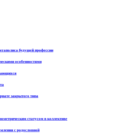
мегаполиса будущей профессии
ическими особенностями
учающихся
ста
рнате закрытого типа
иометрическим статусом в коллективе
омления с родословной