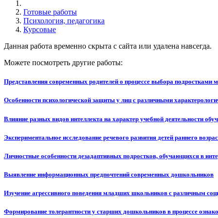
Готовые работы
Психология, педагогика
Курсовые
Данная работа временно скрыта с сайта или удалена навсегда.
Можете посмотреть другие работы:
Представления современных родителей о процессе выбора подростками 
Особенности психологической защиты у лиц с различными характеролог
Влияние разных видов интеллекта на характер учебной деятельности об
Экспериментальное исследование речевого развития детей раннего возра
Личностные особенности дезадаптивных подростков, обучающихся в инте
Выявление информационных предпочтений современных дошкольников
Изучение агрессивного поведения младших школьников с различным соц
Формирование толерантности у старших дошкольников в процессе ознак