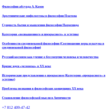
Философия абсурда А. Камю
Архетипические мифологемы в философии Платона
Сущность бытия и мышления философии Парменида
Категория «возвышенного и прекрасного» в эстетике
Особенности средневековой философии (Соотношение веры и разума в
средневековой философии)
Русский космизм как учение о бессмертии человека и человечества
Кризис идеи «человека» в XX веке
Исторические представления о прекрасном (Категория «прекрасного» в
эстетике)
Проблемы познания в философских концепциях XX века
Становление философской мысли в Античности
+7 812 409-47-42