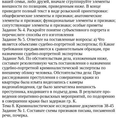
вашей семьи, либо друзей, вначале сгруппируйте элементы
внешности по позициям, приведенным ниже. В конце
приведите полный текст в виде розыскной ориентировки:
общефизические элементы и признаки; анатомические
элементы и признаки; функциональные элементы и признаки;
сопутствующие элементы и признаки; особые приметы
Задание № 4. Раскройте понятие субъективного портрета и
перечислите способы его изготовления
Задание № 5. Ответьте на поставленные вопросы: а) Что
является объектами судебно-портретной экспертизы; б) Какие
требования предъявляются к сравнительным образцам, при
назначении судебно-портретной экспертизы
Задание №6. По обстоятельствам дела, изложенным ниже,
составьте резолютивную часть постановления о назначении
судебно-портретной криминалистической экспертизы по
внешнему облику человека. Обстоятельства дела: При
расследовании преступления о совершении кражи из
квартиры была изъята видеозапись с камеры
видеонаблюдения, где было запечатлена внешность
преступника, входившего в подъезд дома. В результате про-
ведения оперативно-розыскных мероприятий, по подозрению
в совершении кражи был задержан гр. К.
Тема 8. Криминалистическое исследование документов 38-45
Задание № 1. Составьте схемы признаков письма, письменной
речи, почерка.