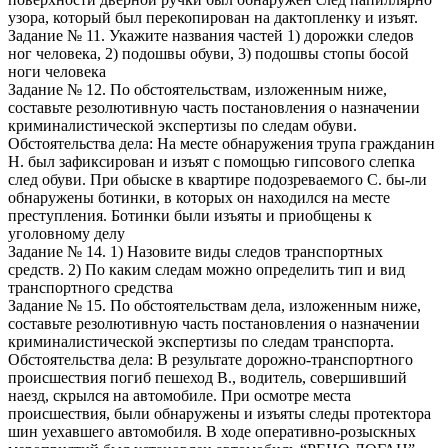
узора, который был перекопирован на дактопленку и изъят.
Задание № 11. Укажите названия частей 1) дорожки следов
ног человека, 2) подошвы обуви, 3) подошвы стопы босой
ноги человека
Задание № 12. По обстоятельствам, изложенным ниже,
составьте резолютивную часть постановления о назначении
криминалистической экспертизы по следам обуви.
Обстоятельства дела: На месте обнаружения трупа гражданин
Н. был зафиксирован и изъят с помощью гипсового слепка
след обуви. При обыске в квартире подозреваемого С. бы-ли
обнаружены ботинки, в которых он находился на месте
преступления. Ботинки были изъяты и приобщены к
уголовному делу
Задание № 14. 1) Назовите виды следов транспортных
средств. 2) По каким следам можно определить тип и вид
транспортного средства
Задание № 15. По обстоятельствам дела, изложенным ниже,
составьте резолютивную часть постановления о назначении
криминалистической экспертизы по следам транспорта.
Обстоятельства дела: В результате дорожно-транспортного
происшествия погиб пешеход В., водитель, совершивший
наезд, скрылся на автомобиле. При осмотре места
происшествия, были обнаружены и изъяты следы протектора
шин уехавшего автомобиля. В ходе оперативно-розыскных