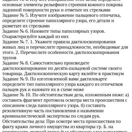
основные элементы рельефного строения кожного покрова
ладонной поверхности руки и отметьте их стрелками
Задание № 5. Изучите изображение пальцевого отпечатка,
определите строение папиллярного узора, его детали и
разметьте их стрелками
Задание № 6. Назовите типы папиллярных узоров.
Охарактеризуйте каждый из них
Задание № 7. 1. Укажите правила дактилоскопирования
живых лиц и перечислите принадлежности, необходимые для
этого. 2. Перечислите особенности дактилоскопирования
трупов
Задание № 8. Самостоятельно произведите
дактилоскопирование по десяти-пальцевой системе своего
товарища. Дактилоскопическую карту вклейте в практикум
Задание № 9. По изготовленной вами дактилокарте
определите тип папиллярного узора каждого из отпечатков
пальцев рук и назовите их в схеме ниже
Задание № 10. По обстоятельствам дела, изложенным ниже: а)
составить фрагмент протокола осмотра места происшествия с
описанием следа папиллярного узора. б) составить
резолютивную часть постановления о назначении
криминалистической экспертизы по следам рук.
Обстоятельства дела: При осмотре места происшествия по
факту кражи личного имущества из квартиры гр. Б. на
поверхности дверной ручки был обнаружен след папиллярно