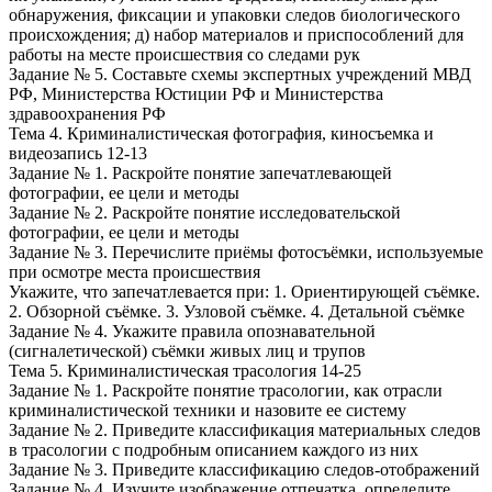
обнаружения, фиксации и упаковки следов биологического
происхождения; д) набор материалов и приспособлений для
работы на месте происшествия со следами рук
Задание № 5. Составьте схемы экспертных учреждений МВД
РФ, Министерства Юстиции РФ и Министерства
здравоохранения РФ
Тема 4. Криминалистическая фотография, киносъемка и
видеозапись 12-13
Задание № 1. Раскройте понятие запечатлевающей
фотографии, ее цели и методы
Задание № 2. Раскройте понятие исследовательской
фотографии, ее цели и методы
Задание № 3. Перечислите приёмы фотосъёмки, используемые
при осмотре места происшествия
Укажите, что запечатлевается при: 1. Ориентирующей съёмке.
2. Обзорной съёмке. 3. Узловой съёмке. 4. Детальной съёмке
Задание № 4. Укажите правила опознавательной
(сигналетической) съёмки живых лиц и трупов
Тема 5. Криминалистическая трасология 14-25
Задание № 1. Раскройте понятие трасологии, как отрасли
криминалистической техники и назовите ее систему
Задание № 2. Приведите классификация материальных следов
в трасологии с подробным описанием каждого из них
Задание № 3. Приведите классификацию следов-отображений
Задание № 4. Изучите изображение отпечатка, определите