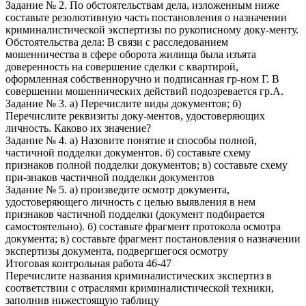
Задание № 2. По обстоятельствам дела, изложенным ниже
составьте резолютивную часть постановления о назначении
криминалистической экспертизы по рукописному доку-менту.
Обстоятельства дела: В связи с расследованием
мошенничества в сфере оборота жилища была изъята
доверенность на совершение сделки с квартирой,
оформленная собственноручно и подписанная гр-ном Г. В
совершении мошеннических действий подозревается гр.А.
Задание № 3. а) Перечислите виды документов; б)
Перечислите реквизиты доку-ментов, удостоверяющих
личность. Каково их значение?
Задание № 4. а) Назовите понятие и способы полной,
частичной подделки документов. б) составьте схему
признаков полной подделки документов; в) составьте схему
при-знаков частичной подделки документов
Задание № 5. а) произведите осмотр документа,
удостоверяющего личность с целью выявления в нем
признаков частичной подделки (документ подбирается
самостоятельно). б) составьте фрагмент протокола осмотра
документа; в) составьте фрагмент постановления о назначении
экспертизы документа, подвергшегося осмотру
Итоговая контрольная работа 46-47
Перечислите названия криминалистических экспертиз в
соответствии с отраслями криминалистической техники,
заполнив нижестоящую таблицу