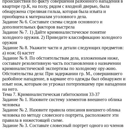
происшествия по факту совершения разбойного нападения в
квартире гр.К, на полу, рядом с входной дверью, была
обнаружена стреляная гильза, которая была изъята и
приобщена к материалам уголовного дела.
Задание № 6. Составьте схемы следов основного и
дополнительных факторов выстрела
Задание № 7. 1) Дайте криминалистическое понятие
холодного оружия. 2) Приведите классификацию холодного
оружия
Задание № 8. Укажите части и детали следующих предметов:
а) нож; б) кастет
Задание № 9. По обстоятельствам дела, изложенным ниже,
составьте резолютивную часть постановления о назначении
криминалистической экспертизы по холодному ору-жию.
Обстоятельства дела: При задержании гр. М., совершившего
разбойное нападение, в кармане его одежды был обнаружен и
изъят нож, которым он угрожал потерпевшему при нападении
на него.
Тема 7. Криминалистическая габитоскопия 33-37
Задание № 1. Назовите систему элементов внешнего облика
человека
Задание № 2. Назовите правила описания внешнего облика
человека по методу словесного портрета, расположите эти
правила в нижестоящей схеме.
Задание № 3. Составьте словесный портрет одного из членов