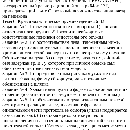
мероприятий был установлен автомобиль “РЕНО ЛОГАН”,
государственный регистрационный знак р264ом 177,
принадлежащий гр-ну С., который возможно совершил наезд
на пешехода
Тема 6. Криминалистическое оружиеведение 26-32
Задание № 1. Письменно ответьте на вопросы: 1) Понятие
огнестрельного оружия. 2) Назовите необходимые
конструктивные признаки огнестрельного оружия
Задание № 2. По обстоятельствам дела, изложенным ниже,
составьте резолютивную часть постановления о назначении
криминалистической экспертизы по огнестрельному оружию.
Обстоятельства дела: За совершение хулиганских действий
был задержан гр. В., у которого при личном обыске был
обнаружен пистолет неизвестной модели.
Задание № 3. По представленным рисункам укажите вид
гильзы, её части, форму её корпуса, маркировочные
обозначения на шляпке
Задание № 4. Укажите вид пули по форме головной части и их
строение (в соответствии с рисунком, приведенным ниже)
Задание № 5. По обстоятельствам дела, изложенным ниже: а)
осмотрите стреляную гильзу и составьте фрагмент
описательной части протокола её осмотра (гильза подбирается
самостоятельно). б) составьте резолютивную часть
постановления о назначении криминалистической экспертизы
по стреляной гильзе. Обстоятельства дела: При осмотре места