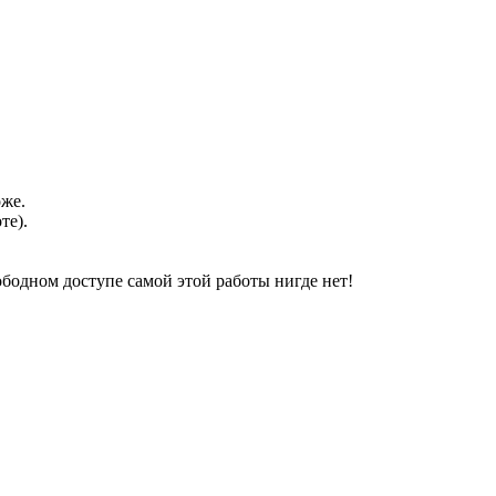
оже.
те).
свободном доступе самой этой работы нигде нет!