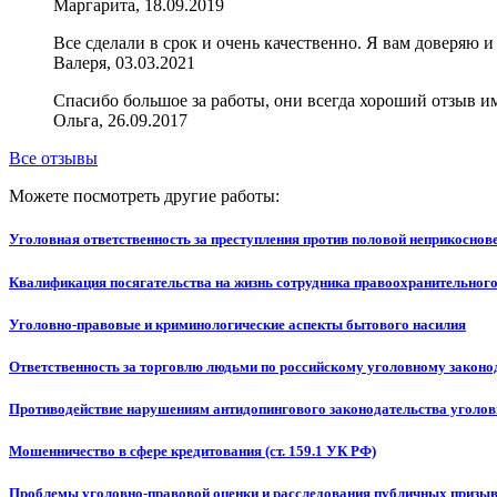
Маргарита, 18.09.2019
Все сделали в срок и очень качественно. Я вам доверяю 
Валеря, 03.03.2021
Спасибо большое за работы, они всегда хороший отзыв и
Ольга, 26.09.2017
Все отзывы
Можете посмотреть другие работы:
Уголовная ответственность за преступления против половой неприкосно
Квалификация посягательства на жизнь сотрудника правоохранительного
Уголовно-правовые и криминологические аспекты бытового насилия
Ответственность за торговлю людьми по российскому уголовному законо
Противодействие нарушениям антидопингового законодательства уголо
Мошенничество в сфере кредитования (ст. 159.1 УК РФ)
Проблемы уголовно-правовой оценки и расследования публичных призыв