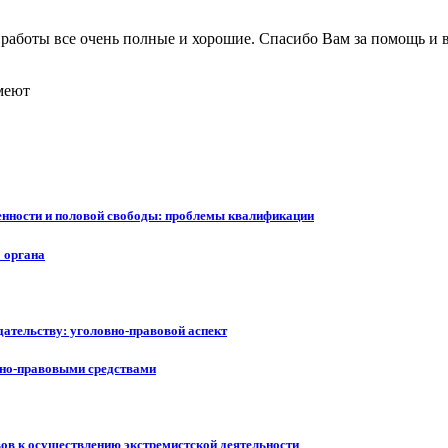
и работы все очень полные и хорошие. Спасибо Вам за помощь и 
меют
венности и половой свободы: проблемы квалификации
 органа
дательству: уголовно-правовой аспект
вно-правовыми средствами
ов к осуществлению экстремистской деятельности