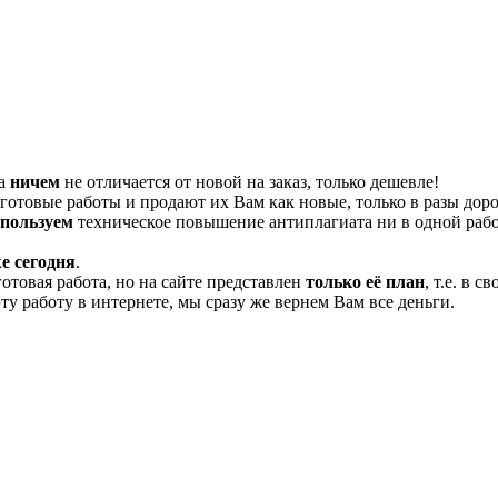
та
ничем
не отличается от новой на заказ, только дешевле!
отовые работы и продают их Вам как новые, только в разы дор
спользуем
техническое повышение антиплагиата ни в одной рабо
е сегодня
.
готовая работа, но на сайте представлен
только её план
, т.е. в 
эту работу в интернете, мы сразу же вернем Вам все деньги.