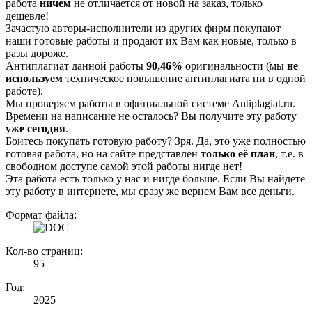
работа
ничем
не отличается от новой на заказ, только
дешевле!
Зачастую авторы-исполнители из других фирм покупают
наши готовые работы и продают их Вам как новые, только в
разы дороже.
Антиплагиат данной работы
90,46%
оригинальности (мы
не
используем
техническое повышение антиплагиата ни в одной
работе).
Мы проверяем работы в официальной системе Аntiplagiat.ru.
Времени на написание не осталось? Вы получите эту работу
уже сегодня
.
Боитесь покупать готовую работу? Зря. Да, это уже полностью
готовая работа, но на сайте представлен
только её план
, т.е. в
свободном доступе самой этой работы нигде нет!
Эта работа есть только у нас и нигде больше. Если Вы найдете
эту работу в интернете, мы сразу же вернем Вам все деньги.
Формат файла:
Кол-во страниц:
95
Год:
2025