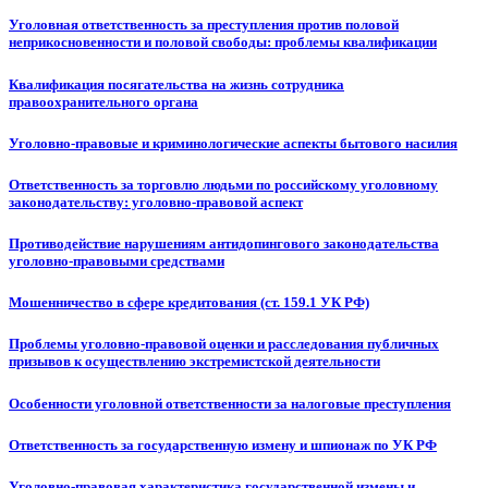
Уголовная ответственность за преступления против половой
неприкосновенности и половой свободы: проблемы квалификации
Квалификация посягательства на жизнь сотрудника
правоохранительного органа
Уголовно-правовые и криминологические аспекты бытового насилия
Ответственность за торговлю людьми по российскому уголовному
законодательству: уголовно-правовой аспект
Противодействие нарушениям антидопингового законодательства
уголовно-правовыми средствами
Мошенничество в сфере кредитования (ст. 159.1 УК РФ)
Проблемы уголовно-правовой оценки и расследования публичных
призывов к осуществлению экстремистской деятельности
Особенности уголовной ответственности за налоговые преступления
Ответственность за государственную измену и шпионаж по УК РФ
Уголовно-правовая характеристика государственной измены и