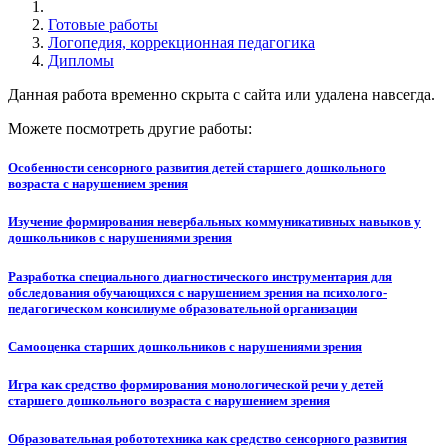
Готовые работы
Логопедия, коррекционная педагогика
Дипломы
Данная работа временно скрыта с сайта или удалена навсегда.
Можете посмотреть другие работы:
Особенности сенсорного развития детей старшего дошкольного
возраста с нарушением зрения
Изучение формирования невербальных коммуникативных навыков у
дошкольников с нарушениями зрения
Разработка специального диагностического инструментария для
обследования обучающихся с нарушением зрения на психолого-
педагогическом консилиуме образовательной организации
Самооценка старших дошкольников с нарушениями зрения
Игра как средство формирования монологической речи у детей
старшего дошкольного возраста с нарушением зрения
Образовательная робототехника как средство сенсорного развития