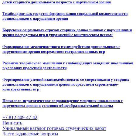
детей старшего дошкольного возраста с нарушением зрения
Тимбилдинг как средство формирования социальной компетентности
дошкольников с нарушением зрения
Коррекция социальных страхов старших дошкольников с нарушениями
зрения посредством игр и упражнений с кинетическим песком
Формирование межличностного взаимодействия дошкольников с
нарушениями зрения посредством театрализованных игр
Развитие творческого мышления у слабовидящих младших школьников
в условиях проектной деятельности
Формирование умений взаимодействовать со сверстниками у старших
дошкольников с нарушениями зрения посредством строительно-
конструктивных игр
Психолого-педагогическое сопровождение младших школьников с
нарушением зрения в условиях общеобразовательной школы
+7 812 409-47-42
Написать
Уникальный каталог готовых студенческих работ
Часто задаваемые вопросы