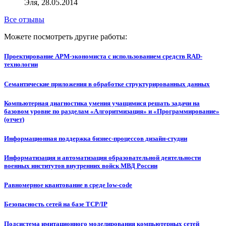
Эля, 28.05.2014
Все отзывы
Можете посмотреть другие работы:
Проектирование АРМ-экономиста с использованием средств RAD-
технологии
Семантические приложения в обработке структурированных данных
Компьютерная диагностика умения учащимися решать задачи на
базовом уровне по разделам «Алгоритмизация» и «Программирование»
(отчет)
Информационная поддержка бизнес-процессов дизайн-студии
Информатизация и автоматизация образовательной деятельности
военных институтов внутренних войск МВД России
Равномерное квантование в среде low-code
Безопасность сетей на базе TCP/IP
Подсистема имитационного моделирования компьютерных сетей